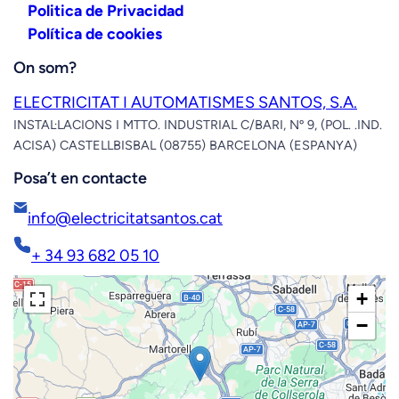
Twitter
Face
Ins
Aviso Legal
Politica de Privacidad
Política de cookies
On som?
ELECTRICITAT I AUTOMATISMES SANTOS, S.A.
INSTAL·LACIONS I MTTO. INDUSTRIAL C/BARI, Nº 9, (POL. .IND.
ACISA) CASTELLBISBAL (08755) BARCELONA (ESPANYA)
Posa’t en contacte
info@electricitatsantos.cat
+ 34 93 682 05 10
+
−