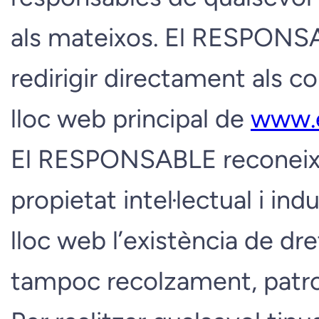
als mateixos. El RESPONSA
redirigir directament als co
lloc web principal de
www.e
El RESPONSABLE reconeix a 
propietat intel·lectual i ind
lloc web l’existència de dr
tampoc recolzament, patroc