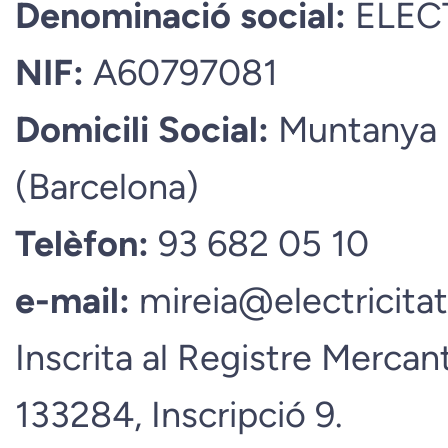
Denominació social:
ELEC
NIF:
A60797081
Domicili Social:
Muntanya 1
(Barcelona)
Telèfon:
93 682 05 10
e-mail:
mireia@electricita
Inscrita al Registre Mercant
133284, Inscripció 9.