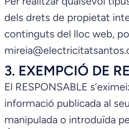
Per realitzar qualsevol ti
dels drets de propietat inte
continguts del lloc web, po
mireia@electricitatsantos.c
3. EXEMPCIÓ DE R
El RESPONSABLE s’eximeix d
informació publicada al se
manipulada o introduïda per