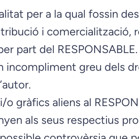
itat per a la qual fossin des
stribució i comercialització, 
a per part del RESPONSABLE.
n incompliment greu dels dr
l’autor.
t i/o gràfics aliens al RESP
anyen als seus respectius pro
possible controvèrsia que p