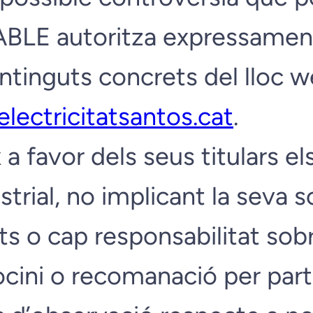
BLE autoritza expressament
ntinguts concrets del lloc web
lectricitatsantos.cat
.
favor dels seus titulars el
ustrial, no implicant la seva 
ets o cap responsabilitat so
ini o recomanació per part