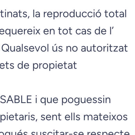
tinats, la reproducció total
requereix en tot cas de l’
 Qualsevol ús no autoritzat
ets de propietat
ONSABLE i que poguessin
pietaris, sent ells mateixos
ogués suscitar-se respecte