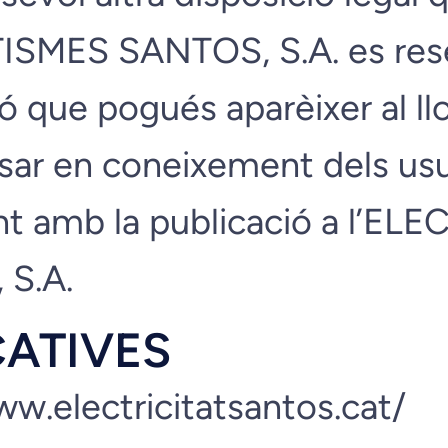
MES SANTOS, S.A. es reser
ó que pogués aparèixer al ll
osar en coneixement dels usu
t amb la publicació a l’ELE
S.A.
CATIVES
ww.electricitatsantos.cat/