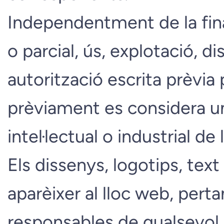
Independentment de la final
o parcial, ús, explotació, di
autorització escrita prèvi
prèviament es considera u
intel·lectual o industrial de 
Els dissenys, logotips, tex
aparèixer al lloc web, pert
responsables de qualsevol 