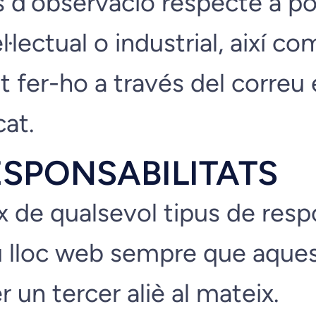
pus d’observació respecte a 
l·lectual o industrial, així c
t fer-ho a través del correu 
at.
ESPONSABILITATS
e qualsevol tipus de respon
u lloc web sempre que aques
 un tercer aliè al mateix.