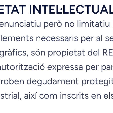
ETAT INTEL·LECTUAL
l enunciatiu però no limitati
 elements necessaris per al 
o gràfics, són propietat del
autorització expressa per par
 troben degudament protegit
ustrial, així com inscrits en e