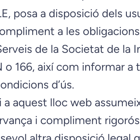
posa a disposició dels usu
ompliment a les obligacions 
 Serveis de la Societat de la
o 166, així com informar a t
ondicions d’ús.
 a aquest lloc web assumeix 
vança i compliment rigorós 
evol altra disposició legal q