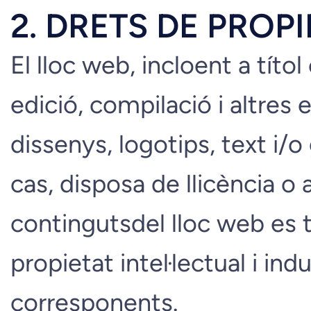
2. DRETS DE PROPI
El lloc web, incloent a títo
edició, compilació i altres
dissenys, logotips, text i/
cas, disposa de llicència o 
contingutsdel lloc web es
propietat intel·lectual i ind
corresponents.